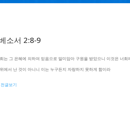
베소서 2:8-9
 너희는 그 은혜에 의하여 믿음으로 말미암아 구원을 받았으니 이것은 너
 행위에서 난 것이 아니니 이는 누구든지 자랑하지 못하게 함이라
이전글보기