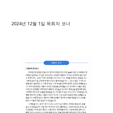
2024년 12월 1일 목회자 코너