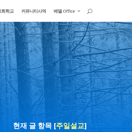
교회학교
커뮤니티사역
베델 Office
현재 글 항목 [
주일설교
]