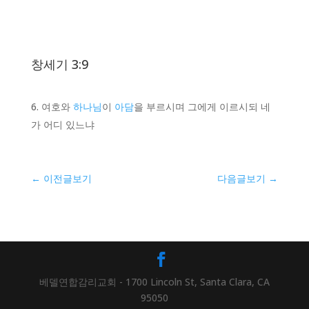
창세기 3:9
여호와
하나님
이
아담
을 부르시며 그에게 이르시되 네
가 어디 있느냐
←
이전글보기
다음글보기
→
베델연합감리교회 - 1700 Lincoln St, Santa Clara, CA
95050