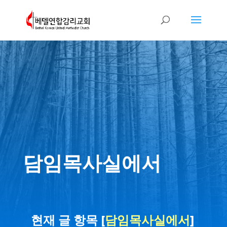
담임목사실에서
현재 글 항목 [
담임목사실에서
]