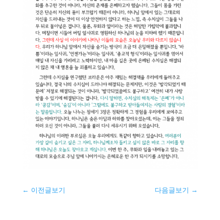
←
이전글보기
다음글보기
→