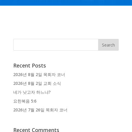
Recent Posts
2026년 8월 2일 목회자 코너
2026년 8월 2일 교회 소식
네가 낫고자 하느냐?
요한복음 5:6
2026년 7월 26일 목회자 코너
Recent Comments