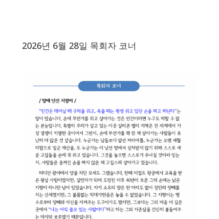
2026년 6월 28일 목회자 코너