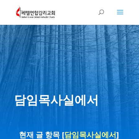
담임목사실에서
현재 글 항목 [
담임목사실에서
]