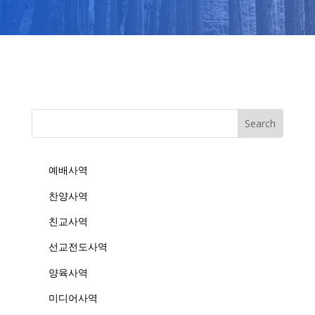
예배사역
찬양사역
친교사역
선교전도사역
양육사역
미디어사역