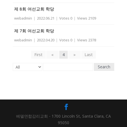
제 8회 여선교회 학당
webadmin
|
2022.06.21
|
Votes 0
|
Views 2109
제 7회 여선교회 학당
webadmin
|
2022.04.20
|
Votes 0
|
Views 2378
First
«
4
»
Last
Search
베델연합감리교회 - 1700 Lincoln St, Santa Clara, CA
95050