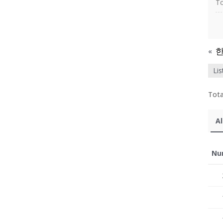
To
«
Lis
Tota
Al
Nu