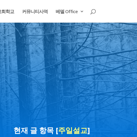
교회학교
커뮤니티사역
베델 Office
현재 글 항목 [
주일설교
]