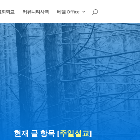
교회학교
커뮤니티사역
베델 Office
현재 글 항목 [
주일설교
]