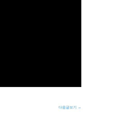
다음글보기
→