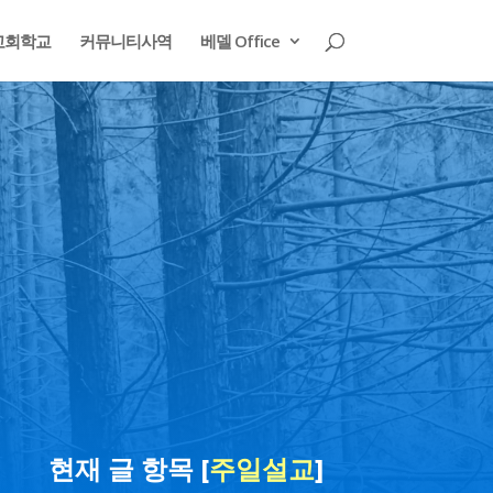
교회학교
커뮤니티사역
베델 Office
현재 글 항목 [
주일설교
]