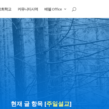
교회학교
커뮤니티사역
베델 Office
현재 글 항목 [
주일설교
]