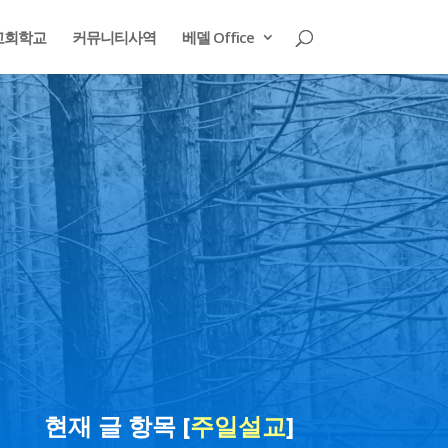
교회학교
커뮤니티사역
베델 Office
현재 글 항목 [
주일설교
]