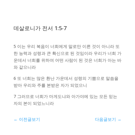
데살로니가 전서 1:5-7
5 이는 우리 복음이 너희에게 말로만 이른 것이 아니라 또
한 능력과 성령과 큰 확신으로 된 것임이라 우리가 너희 가
운데서 너희를 위하여 어떤 사람이 된 것은 너희가 아는 바
와 같으니라
6 또 너희는 많은 환난 가운데서 성령의 기쁨으로 말씀을
받아 우리와 주를 본받은 자가 되었으니
7 그러므로 너희가 마게도냐와 아가야에 있는 모든 믿는
자의 본이 되었느니라
←
이전글보기
다음글보기
→