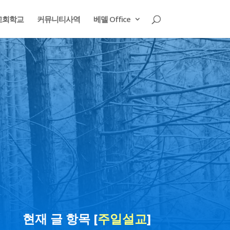
교회학교
커뮤니티사역
베델 Office
현재 글 항목 [
주일설교
]