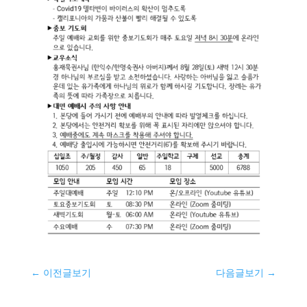
←
이전글보기
다음글보기
→