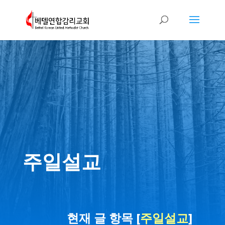
주일설교
현재 글 항목 [
주일설교
]