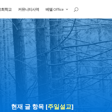
교회학교
커뮤니티사역
베델 Office
현재 글 항목 [
주일설교
]