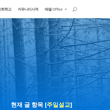
교회학교
커뮤니티사역
베델 Office
현재 글 항목 [
주일설교
]