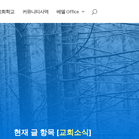
교회학교
커뮤니티사역
베델 Office
현재 글 항목 [
교회소식
]