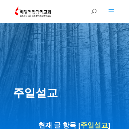
주일설교
현재 글 항목 [
주일설교
]