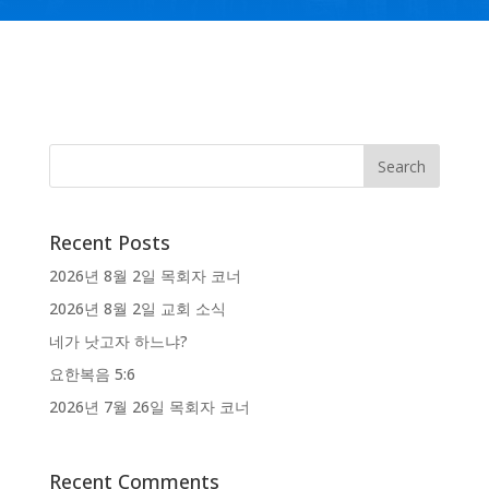
Recent Posts
2026년 8월 2일 목회자 코너
2026년 8월 2일 교회 소식
네가 낫고자 하느냐?
요한복음 5:6
2026년 7월 26일 목회자 코너
Recent Comments