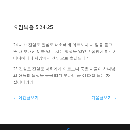
요한복음 5:24-25
24 내가 진실로 진실로 너희에게 이르노니 내 말을 듣고
또 나 보내신 이를 믿는 자는 영생을 얻었고 심판에 이르지
아니하나니 사망에서 생명으로 옮겼느니라
25 진실로 진실로 너희에게 이르노니 죽은 자들이 하나님
의 아들의 음성을 들을 때가 오나니 곧 이 때라 듣는 자는
살아나리라
←
이전글보기
다음글보기
→