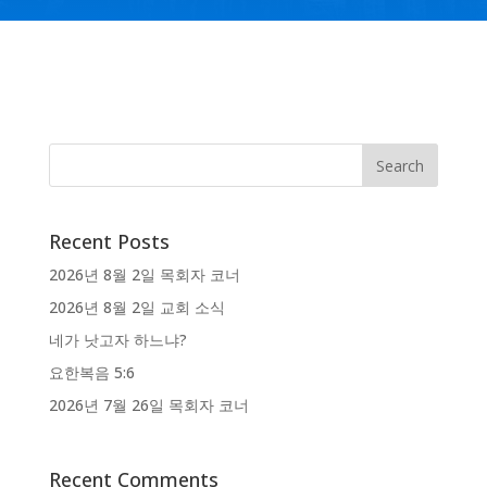
Recent Posts
2026년 8월 2일 목회자 코너
2026년 8월 2일 교회 소식
네가 낫고자 하느냐?
요한복음 5:6
2026년 7월 26일 목회자 코너
Recent Comments