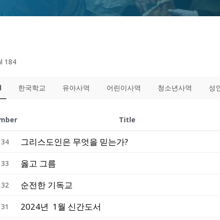
l 184
l
한국학교
유아사역
어린이사역
청소년사역
성
mber
Title
그리스도인은 무엇을 믿는가?
134
옳고 그름
133
순전한 기독교
132
2024년 1월 신간도서
131