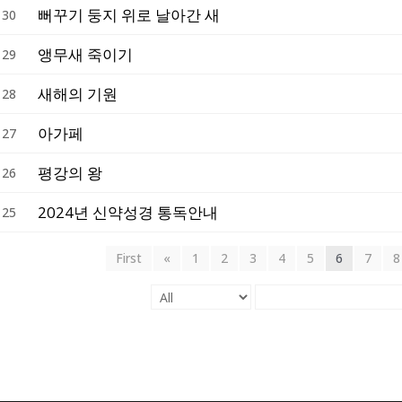
뻐꾸기 둥지 위로 날아간 새
130
앵무새 죽이기
129
새해의 기원
128
아가페
127
평강의 왕
126
2024년 신약성경 통독안내
125
First
«
1
2
3
4
5
6
7
8